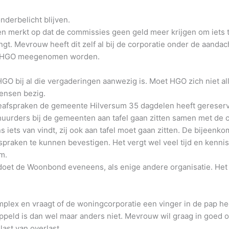
nderbelicht blijven.
 merkt op dat de commissies geen geld meer krijgen om iets t
t. Mevrouw heeft dit zelf al bij de corporatie onder de aandac
or HGO meegenomen worden.
 HGO bij al die vergaderingen aanwezig is. Moet HGO zich niet 
ensen bezig.
ieafspraken de gemeente Hilversum 35 dagdelen heeft gereservee
 huurders bij de gemeenten aan tafel gaan zitten samen met de 
ns iets van vindt, zij ook aan tafel moet gaan zitten. De bije
praken te kunnen bevestigen. Het vergt wel veel tijd en kennis
m.
 doet de Woonbond eveneens, als enige andere organisatie. Het 
x en vraagt of de woningcorporatie een vinger in de pap hee
ppeld is dan wel maar anders niet. Mevrouw wil graag in goed o
last van overlast.