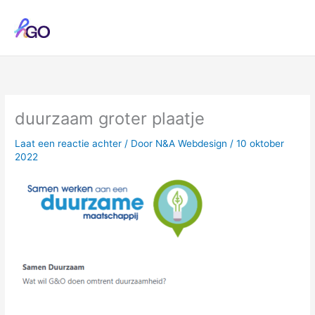
Ga
naar
de
inhoud
duurzaam groter plaatje
Laat een reactie achter
/ Door
N&A Webdesign
/
10 oktober
2022