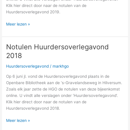
Klik hier direct door naar de notulen van de
Huurdersoverlegavond 2019.
Notulen
Meer lezen »
Huurdersoverlegavond
2019
Notulen Huurdersoverlegavond
2018
Huurdersoverlegavond
/
markhgo
Op 6 juni jl. vond de Huurdersoverlegavond plaats in de
Openbare Bibliotheek aan de ‘s-Gravelandseweg in Hilversum.
Zoals elk jaar zette de HGO de notulen van deze bijeenkomst
online. U vindt alle verslagen onder ‘Huurdersoverlegavond’.
Klik hier direct door naar de notulen van de
Huurdersoverlegavond 2018.
Notulen
Meer lezen »
Huurdersoverlegavond