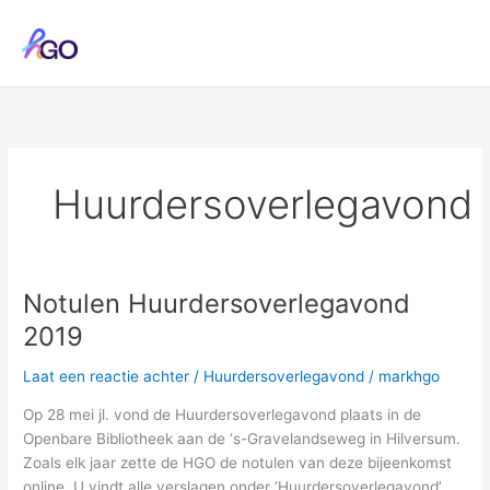
Ga
naar
de
inhoud
Huurdersoverlegavond
Notulen Huurdersoverlegavond
2019
Laat een reactie achter
/
Huurdersoverlegavond
/
markhgo
Op 28 mei jl. vond de Huurdersoverlegavond plaats in de
Openbare Bibliotheek aan de ‘s-Gravelandseweg in Hilversum.
Zoals elk jaar zette de HGO de notulen van deze bijeenkomst
online. U vindt alle verslagen onder ‘Huurdersoverlegavond’.