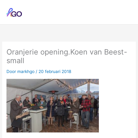
Ga
naar
de
inhoud
Oranjerie opening.Koen van Beest-
small
Door
markhgo
/
20 februari 2018