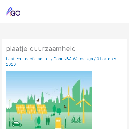
Ga
naar
de
inhoud
plaatje duurzaamheid
Laat een reactie achter
/ Door
N&A Webdesign
/
31 oktober
2023