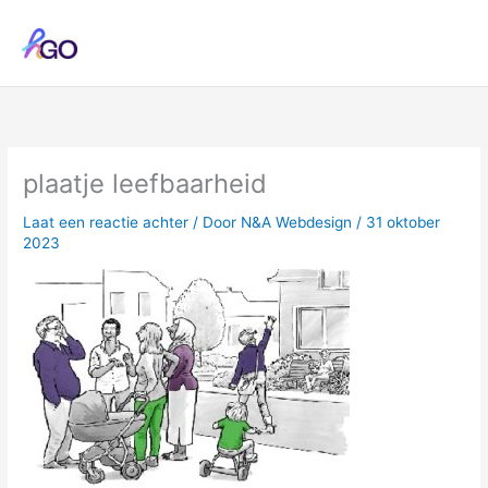
Ga
naar
de
inhoud
plaatje leefbaarheid
Laat een reactie achter
/ Door
N&A Webdesign
/
31 oktober
2023