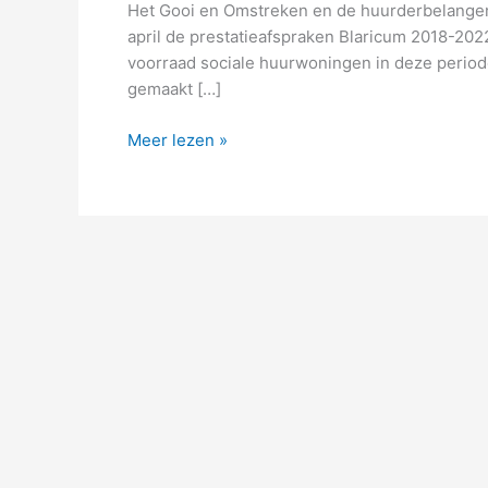
Het Gooi en Omstreken en de huurderbelangen
april de prestatieafspraken Blaricum 2018-20
voorraad sociale huurwoningen in deze period
gemaakt […]
Gemeente,
Meer lezen »
corporaties
en
huurders
tekenen
prestatieafspraken
sociale
huur
voor
Blaricum