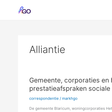
Ga
naar
de
inhoud
Alliantie
Gemeente, corporaties en 
prestatieafspraken sociale
correspondentie
/
markhgo
De gemeente Blaricum, woningcorporaties Het 