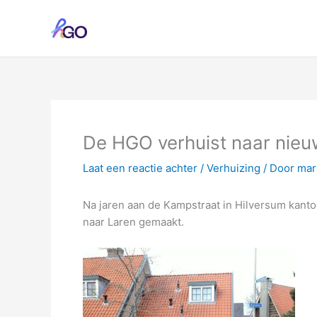
Ga
naar
de
inhoud
De HGO verhuist naar nieu
Laat een reactie achter
/
Verhuizing
/ Door
mar
Na jaren aan de Kampstraat in Hilversum kanto
naar Laren gemaakt.