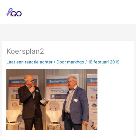
Ga
naar
de
inhoud
Koersplan2
Laat een reactie achter
/ Door
markhgo
/
18 februari 2019